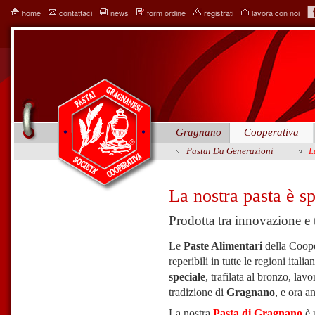
home
contattaci
news
form ordine
registrati
lavora con noi
Gragnano
Cooperativa
Pastai Da Generazioni
L
La nostra pasta è sp
Prodotta tra innovazione e 
Le
Paste Alimentari
della Coop
reperibili in tutte le regioni italia
speciale
, trafilata al bronzo, lav
tradizione di
Gragnano
, e ora a
La nostra
P
asta di Gragnano
è 