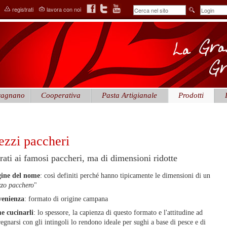
registrati
lavora con noi
agnano
Cooperativa
Pasta Artigianale
Prodotti
zzi paccheri
irati ai famosi paccheri, ma di dimensioni ridotte
ine del nome
: così definiti perché hanno tipicamente le dimensioni di un
zo pacchero
"
venienza
: formato di origine campana
 cucinarli
: lo spessore, la capienza di questo formato e l'attitudine ad
egnarsi con gli intingoli lo rendono ideale per sughi a base di pesce e di