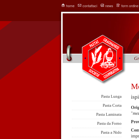
home
contattaci
news
form ordine
Gr
Me
isp
Pasta Lunga
Pasta Corta
Orig
"
mez
Pasta Laminata
Pro
Pasta da Forno
Come
Pasta a Nido
impr