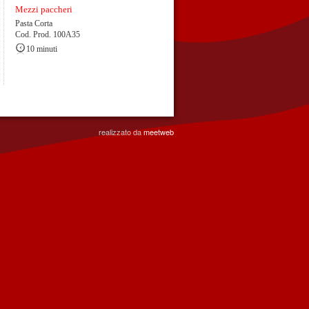
Mezzi paccheri
Pasta Corta
Cod. Prod. 100A35
10 minuti
realizzato da
meetweb